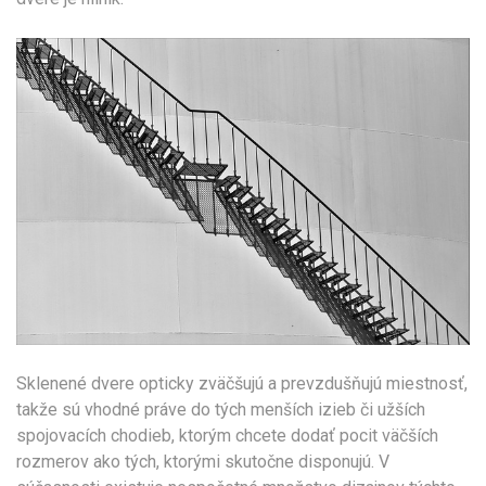
Sklenené dvere opticky zväčšujú a prevzdušňujú miestnosť,
takže sú vhodné práve do tých menších izieb či užších
spojovacích chodieb, ktorým chcete dodať pocit väčších
rozmerov ako tých, ktorými skutočne disponujú. V