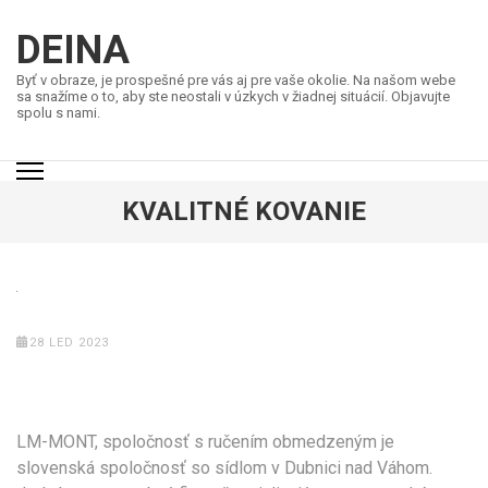
Přeskočit
na
DEINA
obsah
Byť v obraze, je prospešné pre vás aj pre vaše okolie. Na našom webe
(stiskněte
sa snažíme o to, aby ste neostali v úzkych v žiadnej situácií. Objavujte
spolu s nami.
Enter)
KVALITNÉ KOVANIE
28 LED 2023
LM-MONT, spoločnosť s ručením obmedzeným je
slovenská spoločnosť so sídlom v Dubnici nad Váhom.