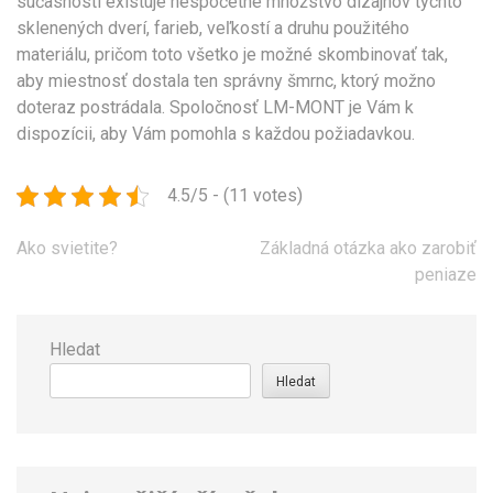
súčasnosti existuje nespočetné množstvo dizajnov týchto
sklenených dverí, farieb, veľkostí a druhu použitého
materiálu, pričom toto všetko je možné skombinovať tak,
aby miestnosť dostala ten správny šmrnc, ktorý možno
doteraz postrádala. Spoločnosť LM-MONT je Vám k
dispozícii, aby Vám pomohla s každou požiadavkou.
4.5/5 - (11 votes)
Navigace
Ako svietite?
Základná otázka ako zarobiť
pro
peniaze
příspěvek
Hledat
Hledat