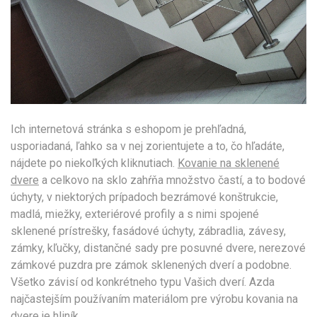
Ich internetová stránka s eshopom je prehľadná,
usporiadaná, ľahko sa v nej zorientujete a to, čo hľadáte,
nájdete po niekoľkých kliknutiach.
Kovanie na sklenené
dvere
a celkovo na sklo zahŕňa množstvo častí, a to bodové
úchyty, v niektorých prípadoch bezrámové konštrukcie,
madlá, miežky, exteriérové profily a s nimi spojené
sklenené prístrešky, fasádové úchyty, zábradlia, závesy,
zámky, kľučky, distančné sady pre posuvné dvere, nerezové
zámkové puzdra pre zámok sklenených dverí a podobne.
Všetko závisí od konkrétneho typu Vašich dverí. Azda
najčastejším používaním materiálom pre výrobu kovania na
dvere je hliník.