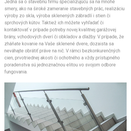
Jedná sa o stavebnú firmu špecializujúcu sa na mnohé
smery, ako na široké zameranie stavebných prác, realizáciu
výroby zo skla, výroba sklenených zábradlí i stien či
sprchových kútov. Taktiež ich môžete vyhľadať či
kontaktovať v prípade potreby novej kvalitnej garážovej
brány, vchodových dverí či obkladov a dlažby. V prípade, že
zháňate kovanie na Vaše sklenené dvere, dozaista sa
neváhajte obrátiť práve na nič. V rámci bezkonkurenčných
cien, prvotriednej akosti či ochotného a vždy prístupného
poradenstva sú jednoznačnou elitou vo svojom odbore
fungovania.