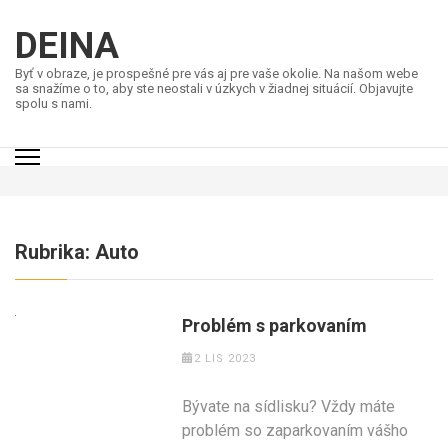
Přeskočit
na
DEINA
obsah
Byť v obraze, je prospešné pre vás aj pre vaše okolie. Na našom webe
(stiskněte
sa snažíme o to, aby ste neostali v úzkych v žiadnej situácií. Objavujte
spolu s nami.
Enter)
Rubrika:
Auto
Problém s parkovaním
2 LIS 2023
Bývate na sídlisku? Vždy máte
problém so zaparkovaním vášho