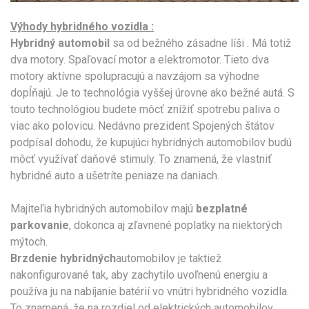
Výhody hybridného vozidla :
Hybridný automobil
sa od bežného zásadne líši . Má totiž
dva motory. Spaľovací motor a elektromotor. Tieto dva
motory aktívne spolupracujú a navzájom sa výhodne
dopĺňajú. Je to technológia vyššej úrovne ako bežné autá. S
touto technológiou budete môcť znížiť spotrebu paliva o
viac ako polovicu. Nedávno prezident Spojených štátov
podpísal dohodu, že kupujúci hybridných automobilov budú
môcť využívať daňové stimuly. To znamená, že vlastniť
hybridné auto a ušetríte peniaze na daniach.
Majiteľia hybridných automobilov majú
bezplatné
parkovanie
, dokonca aj zľavnené poplatky na niektorých
mýtoch.
Brzdenie hybridných
automobilov je taktiež
nakonfigurované tak, aby zachytilo uvoľnenú energiu a
používa ju na nabíjanie batérií vo vnútri hybridného vozidla.
To znamená, že na rozdiel od elektrických automobilov,