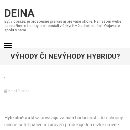
Přeskočit
na
DEINA
obsah
Byť v obraze, je prospešné pre vás aj pre vaše okolie. Na našom webe
(stiskněte
sa snažíme o to, aby ste neostali v úzkych v žiadnej situácií. Objavujte
spolu s nami.
Enter)
VÝHODY ČI NEVÝHODY HYBRIDU?
27 ZÁŘ 2017
Hybridné autá
sa považujú za autá budúcnosti. Je schopný
účinne šetriť palivo a zároveň produkuje len nízke úrovne