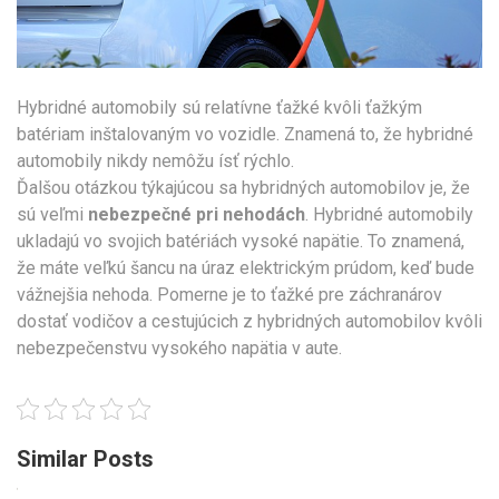
Hybridné automobily sú relatívne ťažké kvôli ťažkým
batériam inštalovaným vo vozidle. Znamená to, že hybridné
automobily nikdy nemôžu ísť rýchlo.
Ďalšou otázkou týkajúcou sa hybridných automobilov je, že
sú veľmi
nebezpečné pri nehodách
. Hybridné automobily
ukladajú vo svojich batériách vysoké napätie. To znamená,
že máte veľkú šancu na úraz elektrickým prúdom, keď bude
vážnejšia nehoda. Pomerne je to ťažké pre záchranárov
dostať vodičov a cestujúcich z hybridných automobilov kvôli
nebezpečenstvu vysokého napätia v aute.
Similar Posts