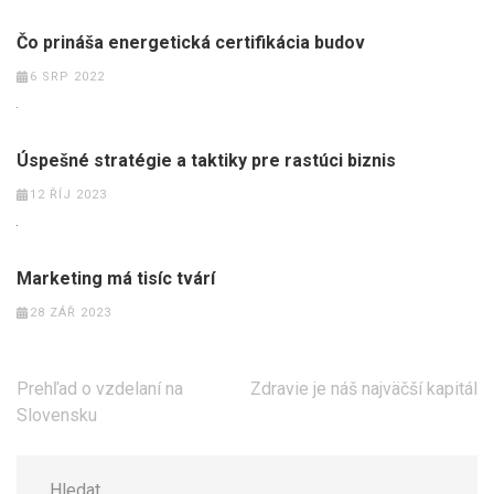
Čo prináša energetická certifikácia budov
6 SRP 2022
Úspešné stratégie a taktiky pre rastúci biznis
12 ŘÍJ 2023
Marketing má tisíc tvárí
28 ZÁŘ 2023
Navigace
Prehľad o vzdelaní na
Zdravie je náš najväčší kapitál
pro
Slovensku
příspěvek
Hledat