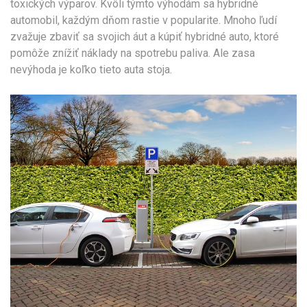
toxických výparov. Kvôli týmto výhodám sa hybridné
automobil, každým dňom rastie v popularite. Mnoho ľudí
zvažuje zbaviť sa svojich áut a kúpiť hybridné auto, ktoré
pomôže znížiť náklady na spotrebu paliva. Ale zasa
nevýhoda je koľko tieto auta stoja.