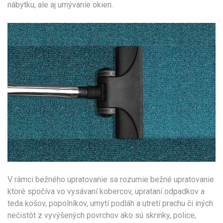
nábytku, ale aj umývanie okien.
V rámci bežného upratovanie sa rozumie bežné upratovanie
ktoré spočíva vo vysávaní kobercov, uprataní odpadkov a
teda košov, popolníkov, umytí podláh a utretí prachu či iných
nečistôt z vyvýšených povrchov ako sú skrinky, police,