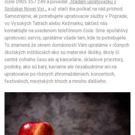
čísle 0905 357 249 a povedať
,,hľadám upratovačku v
Spišskej Novej Vsi „
a už stačí iba počkať na náš príchod.
Samozrejme, ak potrebujete upratovacie služby v Poprade,
vo Vysokých Tatrách alebo Kežmarku, taktiež nás
kontaktujte na uvedenom telefónnom čísle. Sme spoľahlivý
upratovaci servis, upratáme všade tam, kde to potrebujete.
To znamená že okrem domácností Vám upratáme v rôznych
školských inštitúciách ako sú materské škôlky, školy či
centrá voľného času ale aj kancelárie, skladové priestory,
podniky, ako sú bary, kaviarne ale nezabudnime ani na
upratovanie po rôznych zhromaždeniach, koncertoch,
festivaloch, mestských trhoch a mnoho ďalšieho.