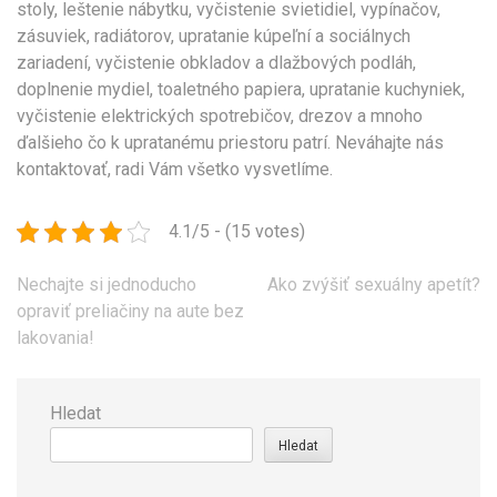
stoly, leštenie nábytku, vyčistenie svietidiel, vypínačov,
zásuviek, radiátorov, upratanie kúpeľní a sociálnych
zariadení, vyčistenie obkladov a dlažbových podláh,
doplnenie mydiel, toaletného papiera, upratanie kuchyniek,
vyčistenie elektrických spotrebičov, drezov a mnoho
ďalšieho čo k upratanému priestoru patrí. Neváhajte nás
kontaktovať, radi Vám všetko vysvetlíme.
4.1/5 - (15 votes)
Navigace
Nechajte si jednoducho
Ako zvýšiť sexuálny apetít?
pro
opraviť preliačiny na aute bez
příspěvek
lakovania!
Hledat
Hledat