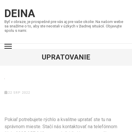
Přeskočit
na
DEINA
obsah
Byť v obraze, je prospešné pre vás aj pre vaše okolie. Na našom webe
(stiskněte
sa snažíme o to, aby ste neostali v úzkych v žiadnej situácií. Objavujte
spolu s nami.
Enter)
UPRATOVANIE
22 SRP 2022
Pokiaľ potrebujete rýchlo a kvalitne upratať ste tu na
správnom mieste. Stačí nás kontaktovať na telefónnom