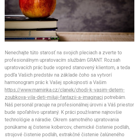
Nenechajte túto starosť na svojich pleciach a zverte to
profesionálnym upratovacím službám GRANT. Rozsah
upratovacích prác bude vopred stanovený klientom, a teda
podľa Vašich predstáv na základe čoho sa vytvorí
harmonogram prác k Vašej spokojnosti a Vašim
https://www.maminka.cz/clanek/chodi-k-vasim-detem-
zoubkova-vila-deti-miluji-fantazii-a-imaginaci
potrebám.
Náš personál pracuje na profesionálnej úrovni a Váš priestor
bude spoľahlivo uprataný. K práci používame najnovšie
technológie a náradie. Okrem samotného upratovania
ponúkame aj čistenie kobercov, chemické čistenie podláh,
strojové čistenie podláh, extrakčné čistenie čalúneného