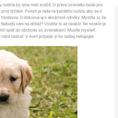
 rodičia by sme mali zvážiť, či práve zvieratko bude pre
n prvý týždeň. Potom je rada na každého rodiča, aby sa o
 hlodavce, či dokonca aj o akváriové rybičky. Myslíte si, že
 Nebudú vám na obtiaž? Uvidíte to až neskôr. No neskôr je
rátili späť do obchodu so zvieratkami. Musíte myslieť
robiť radosť. V inom prípade si ho radšej nekupujte.