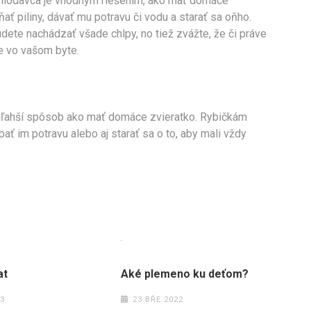
ho hlodavca je vhodným riešením, ako mať domáce
ať piliny, dávať mu potravu či vodu a starať sa oňho.
ete nachádzať všade chlpy, no tiež zvážte, že či práve
e vo vašom byte.
najľahší spôsob ako mať domáce zvieratko. Rybičkám
ať im potravu alebo aj starať sa o to, aby mali vždy
at
Aké plemeno ku deťom?
3
23 BŘE 2022