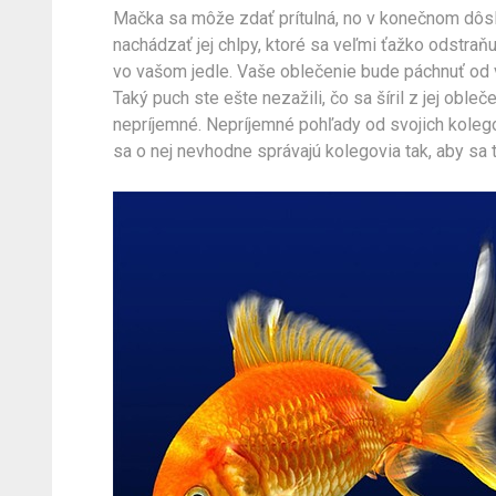
Mačka sa môže zdať prítulná, no v konečnom dôs
nachádzať jej chlpy, ktoré sa veľmi ťažko odstraňu
vo vašom jedle. Vaše oblečenie bude páchnuť od 
Taký puch ste ešte nezažili, čo sa šíril z jej obleč
nepríjemné. Nepríjemné pohľady od svojich kolego
sa o nej nevhodne správajú kolegovia tak, aby sa t