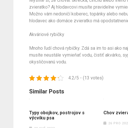
Myslíte si, že chovať škrečka, činčilu alebo iné
zvieratko? Aj hlodavcovi musíte pravidelne vymieň
Možno vám nedoničí koberec, topánky alebo nebud
hlodavec ako domáce zvieratko má opodstatneni
Akváriové rybičky
Mnoho ľudí chová rybičky. Zdá sa im to asi ako 
musíte neustále vymieňať vodu, čistiť akvárko, syp
okysličovanú vodu.
4.2/5 - (13 votes)
Similar Posts
Typy obojkov, postrojov s
Chov zvier
výcviku psa
26 PRO 202