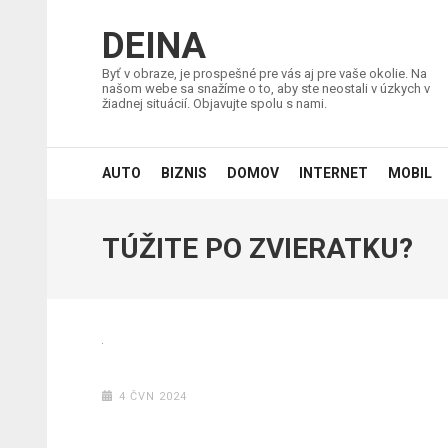
Přeskočit
na
DEINA
obsah
Byť v obraze, je prospešné pre vás aj pre vaše okolie. Na
(stiskněte
našom webe sa snažíme o to, aby ste neostali v úzkych v
žiadnej situácií. Objavujte spolu s nami.
Enter)
AUTO
BIZNIS
DOMOV
INTERNET
MOBIL
TÚŽITE PO ZVIERATKU?
4 ČVN 2024