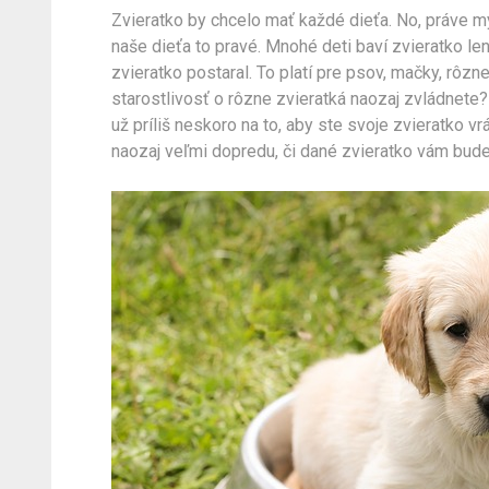
Zvieratko by chcelo mať každé dieťa. No, práve my
naše dieťa to pravé. Mnohé deti baví zvieratko le
zvieratko postaral. To platí pre psov, mačky, rôzne
starostlivosť o rôzne zvieratká naozaj zvládnete?
už príliš neskoro na to, aby ste svoje zvieratko v
naozaj veľmi dopredu, či dané zvieratko vám bude 