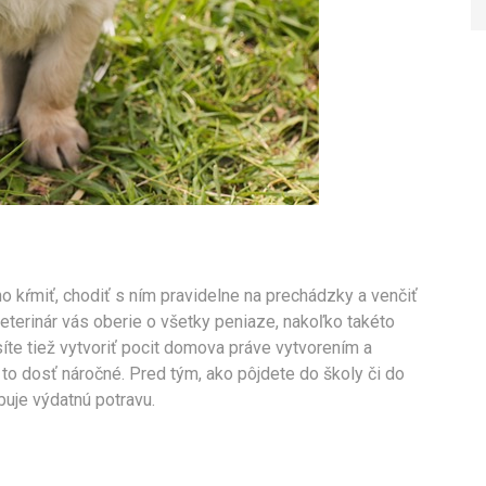
o kŕmiť, chodiť s ním pravidelne na prechádzky a venčiť
 Veterinár vás oberie o všetky peniaze, nakoľko takéto
íte tiež vytvoriť pocit domova práve vytvorením a
o dosť náročné. Pred tým, ako pôjdete do školy či do
buje výdatnú potravu.