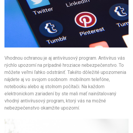
Vhodnou ochranou je aj antivírusový program. Antivírus vás
rýchlo upozorní na prípadné hroziace nebezpečenstvo. To
môžete veľmi ľahko odstrániť. Takéto dôležité upozornenia
nájdete aj vo svojom osobnom mobilnom telefóne,
notebooku alebo aj stolnom počítači. Na každom
elektronickom zariadení by ste mali mať nainštalovaný
vhodný antivírusový program, ktorý vás na možné
nebezpečenstvo okamžite upozorní.