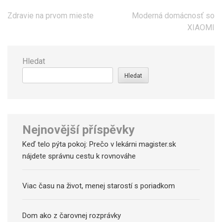
Navigace
Zdravie na prvom mieste
Moderná domácnosť so
pro
XIAOMI
příspěvek
Hledat
Hledat
Nejnovější příspěvky
Keď telo pýta pokoj: Prečo v lekárni magister.sk
nájdete správnu cestu k rovnováhe
Viac času na život, menej starostí s poriadkom
Dom ako z čarovnej rozprávky