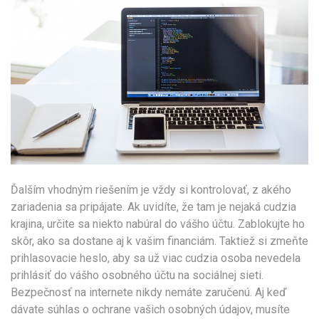
Ďalším vhodným riešením je vždy si kontrolovať, z akého
zariadenia sa pripájate. Ak uvidíte, že tam je nejaká cudzia
krajina, určite sa niekto nabúral do vášho účtu. Zablokujte ho
skôr, ako sa dostane aj k vašim financiám. Taktiež si zmeňte
prihlasovacie heslo, aby sa už viac cudzia osoba nevedela
prihlásiť do vášho osobného účtu na sociálnej sieti.
Bezpečnosť na internete nikdy nemáte zaručenú. Aj keď
dávate súhlas o ochrane vašich osobných údajov, musíte