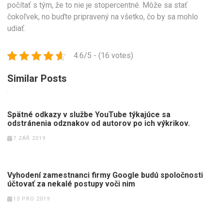
počítať s tým, že to nie je stopercentné. Môže sa stať
čokoľvek, no buďte pripravený na všetko, čo by sa mohlo
udiať.
4.6/5 - (16 votes)
Similar Posts
Spätné odkazy v službe YouTube týkajúce sa
odstránenia odznakov od autorov po ich výkrikov.
7 ZÁŘ 2019
Vyhodení zamestnanci firmy Google budú spoločnosti
účtovať za nekalé postupy voči nim
13 PRO 2019