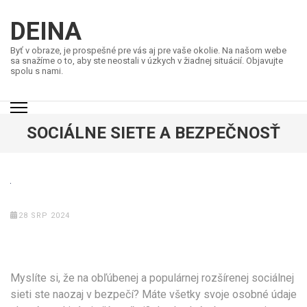
Přeskočit
na
DEINA
obsah
Byť v obraze, je prospešné pre vás aj pre vaše okolie. Na našom webe
(stiskněte
sa snažíme o to, aby ste neostali v úzkych v žiadnej situácií. Objavujte
spolu s nami.
Enter)
SOCIÁLNE SIETE A BEZPEČNOSŤ
28 SRP 2024
Myslíte si, že na obľúbenej a populárnej rozšírenej sociálnej
sieti ste naozaj v bezpečí? Máte všetky svoje osobné údaje