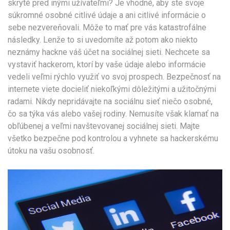
skryté pred inými užívateľmi? Je vhodné, aby ste svoje
súkromné osobné citlivé údaje a ani citlivé informácie o
sebe nezvereňovali. Môže to mať pre vás katastrofálne
následky. Lenže to si uvedomíte až potom ako niekto
neznámy hackne váš účet na sociálnej sieti. Nechcete sa
vystaviť hackerom, ktorí by vaše údaje alebo informácie
vedeli veľmi rýchlo využiť vo svoj prospech. Bezpečnosť na
internete viete docieliť niekoľkými dôležitými a užitočnými
radami. Nikdy nepridávajte na sociálnu sieť niečo osobné,
čo sa týka vás alebo vašej rodiny. Nemusíte však klamať na
obľúbenej a veľmi navštevovanej sociálnej sieti. Majte
všetko bezpečne pod kontrolou a vyhnete sa hackerskému
útoku na vašu osobnosť.