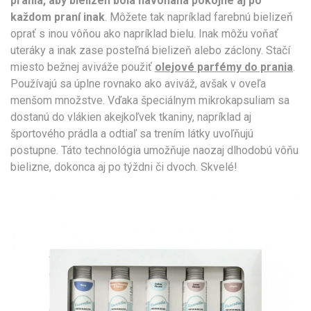
prania, aby bielizeň bola navoňaná pokojne aj po
každom praní inak
. Môžete tak napríklad farebnú bielizeň
oprať s inou vôňou ako napríklad bielu. Inak môžu voňať
uteráky a inak zase posteľná bielizeň alebo záclony. Stačí
miesto bežnej aviváže použiť
olejové parfémy do prania
.
Používajú sa úplne rovnako ako aviváž, avšak v oveľa
menšom množstve. Vďaka špeciálnym mikrokapsuliam sa
dostanú do vlákien akejkoľvek tkaniny, napríklad aj
športového prádla a odtiaľ sa trením látky uvoľňujú
postupne. Táto technológia umožňuje naozaj dlhodobú vôňu
bielizne, dokonca aj po týždni či dvoch. Skvelé!