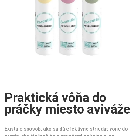
Praktická vôňa do
práčky miesto aviváže
Existuje spôsob, ako sa dá efektívne striedať vône do