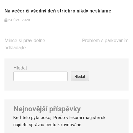
Na večer či všedný deň striebro nikdy nesklame
24 ČVC 2020
Navigace
Mince si pravidelne
Problém s parkovaním
pro
odkladajte
příspěvek
Hledat
Hledat
Nejnovější příspěvky
Keď telo pýta pokoj: Prečo v lekárni magister.sk
nájdete správnu cestu k rovnováhe