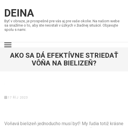
Přeskočit
na
DEINA
obsah
Byť v obraze, je prospešné pre vás aj pre vaše okolie. Na našom webe
(stiskněte
sa snažíme o to, aby ste neostali v úzkych v žiadnej situácií. Objavujte
spolu s nami.
Enter)
AKO SA DÁ EFEKTÍVNE STRIEDAŤ
VÔŇA NA BIELIZEŇ?
17 ŘÍJ 2023
Voňavá bielizeň jednoducho musí byť! My ľudia totiž krásne