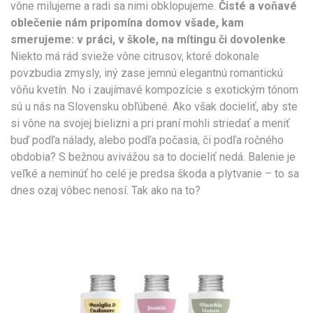
vône milujeme a radi sa nimi obklopujeme.
Čisté a voňavé
oblečenie nám pripomína domov všade, kam
smerujeme: v práci, v škole, na mítingu či dovolenke
.
Niekto má rád svieže vône citrusov, ktoré dokonale
povzbudia zmysly, iný zase jemnú elegantnú romantickú
vôňu kvetín. No i zaujímavé kompozície s exotickým tónom
sú u nás na Slovensku obľúbené. Ako však docieliť, aby ste
si vône na svojej bielizni a pri praní mohli striedať a meniť
buď podľa nálady, alebo podľa počasia, či podľa ročného
obdobia? S bežnou avivážou sa to docieliť nedá. Balenie je
veľké a neminúť ho celé je predsa škoda a plytvanie – to sa
dnes ozaj vôbec nenosí. Tak ako na to?