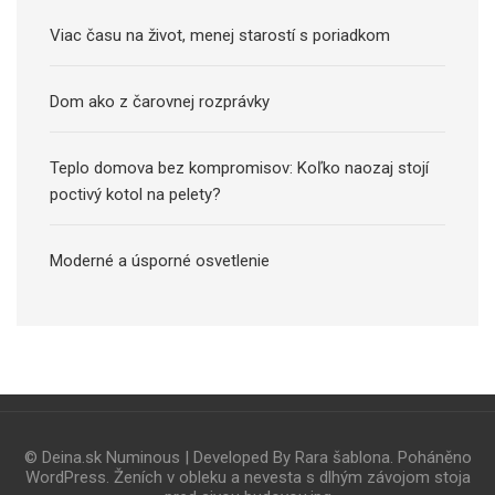
Viac času na život, menej starostí s poriadkom
Dom ako z čarovnej rozprávky
Teplo domova bez kompromisov: Koľko naozaj stojí
poctivý kotol na pelety?
Moderné a úsporné osvetlenie
© Deina.sk
Numinous | Developed By
Rara šablona
. Poháněno
WordPress
.
Ženích v obleku a nevesta s dlhým závojom stoja